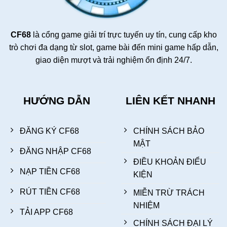
CF68
là cổng game giải trí trực tuyến uy tín, cung cấp kho
trò chơi đa dạng từ slot, game bài đến mini game hấp dẫn,
giao diện mượt và trải nghiệm ổn định 24/7.
HƯỚNG DẪN
LIÊN KẾT NHANH
ĐĂNG KÝ CF68
CHÍNH SÁCH BẢO
MẬT
ĐĂNG NHẬP CF68
ĐIỀU KHOẢN ĐIỂU
NẠP TIỀN CF68
KIỆN
RÚT TIỀN CF68
MIỄN TRỪ TRÁCH
NHIỆM
TẢI APP CF68
CHÍNH SÁCH ĐẠI LÝ