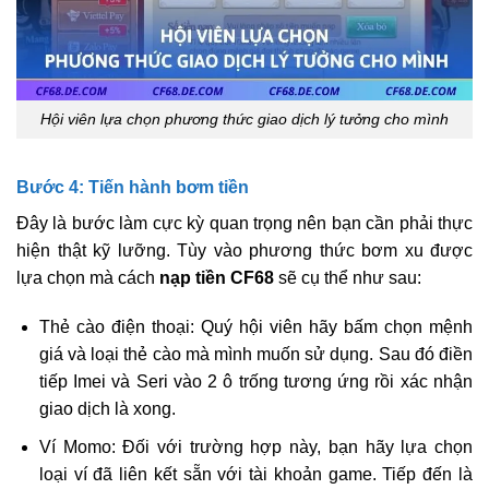
Hội viên lựa chọn phương thức giao dịch lý tưởng cho mình
Bước 4: Tiến hành bơm tiền
Đây là bước làm cực kỳ quan trọng nên bạn cần phải thực
hiện thật kỹ lưỡng. Tùy vào phương thức bơm xu được
lựa chọn mà cách
nạp tiền CF68
sẽ cụ thể như sau:
Thẻ cào điện thoại: Quý hội viên hãy bấm chọn mệnh
giá và loại thẻ cào mà mình muốn sử dụng. Sau đó điền
tiếp Imei và Seri vào 2 ô trống tương ứng rồi xác nhận
giao dịch là xong.
Ví Momo: Đối với trường hợp này, bạn hãy lựa chọn
loại ví đã liên kết sẵn với tài khoản game. Tiếp đến là