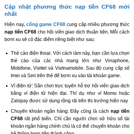
Cập nhật phương thức nạp tiền CF68 mới
nhất
Hiện nay,
cổng game CF68
cung cấp nhiều phương thức
nạp tiền CF68
cho hội viên giao dịch thuận tiện. Mỗi cách
bơm xu sẽ có đặc điểm riêng biệt như sau:
Thẻ cào điện thoại: Với cách làm này, bạn cần lựa chọn
thẻ cào của các nhà mạng lớn như Vinaphone,
Mobifone, Viettel và Vietnamobile. Sau đó cung cấp số
Imei và Seri trên thẻ để bơm xu vào tài khoản game.
Ví điện tử: Sân chơi trực tuyến hỗ trợ hội viên giao dịch
bằng ví điện tử hiện đại. Thí dụ như ví Momo hoặc
Zalopay được sử dụng rộng rãi trên thị trường hiện nay
Chuyển khoản ngân hàng: Đây cũng là cách
nạp tiền
CF68
rất phổ biến. Chỉ cần người chơi sở hữu số tài
khoản ngân hàng chính chủ là có thể chuyển khoản cho
hệ thống bơm tiền thành công.