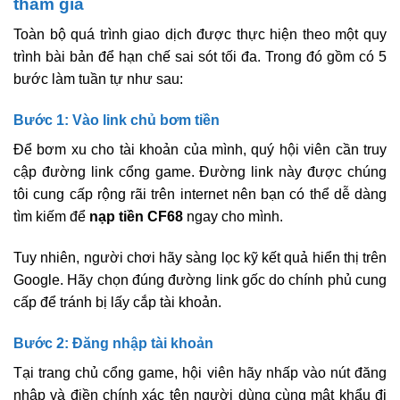
tham gia
Toàn bộ quá trình giao dịch được thực hiện theo một quy
trình bài bản để hạn chế sai sót tối đa. Trong đó gồm có 5
bước làm tuần tự như sau:
Bước 1: Vào link chủ bơm tiền
Để bơm xu cho tài khoản của mình, quý hội viên cần truy
cập đường link cổng game. Đường link này được chúng
tôi cung cấp rộng rãi trên internet nên bạn có thể dễ dàng
tìm kiếm để
nạp tiền CF68
ngay cho mình.
Tuy nhiên, người chơi hãy sàng lọc kỹ kết quả hiển thị trên
Google. Hãy chọn đúng đường link gốc do chính phủ cung
cấp để tránh bị lấy cắp tài khoản.
Bước 2: Đăng nhập tài khoản
Tại trang chủ cổng game, hội viên hãy nhấp vào nút đăng
nhập và điền chính xác tên người dùng cùng mật khẩu đi