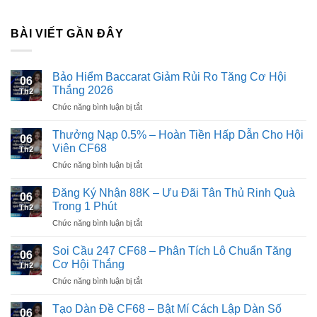
BÀI VIẾT GẦN ĐÂY
Bảo Hiểm Baccarat Giảm Rủi Ro Tăng Cơ Hội
06
Thắng 2026
Th2
Chức năng bình luận bị tắt
ở
Bảo
Hiểm
Thưởng Nạp 0.5% – Hoàn Tiền Hấp Dẫn Cho Hội
06
Baccarat
Viên CF68
Th2
Giảm
Chức năng bình luận bị tắt
ở
Rủi
Thưởng
Ro
Nạp
Đăng Ký Nhận 88K – Ưu Đãi Tân Thủ Rinh Quà
Tăng
06
0.5%
Cơ
Trong 1 Phút
Th2
–
Hội
Chức năng bình luận bị tắt
ở
Hoàn
Thắng
Đăng
Tiền
2026
Ký
Soi Cầu 247 CF68 – Phân Tích Lô Chuẩn Tăng
Hấp
06
Nhận
Dẫn
Cơ Hội Thắng
Th2
88K
Cho
Chức năng bình luận bị tắt
ở
–
Hội
Soi
Ưu
Viên
Cầu
Tạo Dàn Đề CF68 – Bật Mí Cách Lập Dàn Số
Đãi
CF68
06