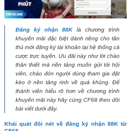
Đăng ký nhận 88K
là chương trình
khuyến mãi đặc biệt dành riêng cho tân
thủ mới đăng ký tài khoản tại hệ thống cá
cược trực tuyến. Ưu đãi này như lời chào
thân thiết mà nền tảng muốn gửi tới hội
viên, chào đón người dùng tham gia đặt
kèo ở nền tảng rinh về quà khủng. Để
thành viên hiểu rõ hơn về chương trình
khuyến mãi này hãy cùng CF68 theo dõi
bài viết dưới đây.
Khái quát đôi nét về đăng ký nhận 88K từ
CF68