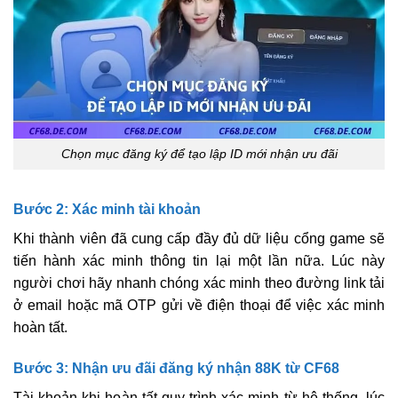
Chọn mục đăng ký để tạo lập ID mới nhận ưu đãi
Bước 2: Xác minh tài khoản
Khi thành viên đã cung cấp đầy đủ dữ liệu cổng game sẽ
tiến hành xác minh thông tin lại một lần nữa. Lúc này
người chơi hãy nhanh chóng xác minh theo đường link tải
ở email hoặc mã OTP gửi về điện thoại để việc xác minh
hoàn tất.
Bước 3: Nhận ưu đãi đăng ký nhận 88K từ CF68
Tài khoản khi hoàn tất quy trình xác minh từ hệ thống, lúc