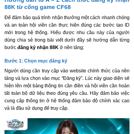
88K từ cổng game CF68
Để đảm bảo quá trình nhận thưởng một cách nhanh chóng
và an toàn hội viên cần thực hiện đúng các bước tạo ID
mới trong hệ thống. Hiểu được nhu cầu này của người
dùng chia sẻ trong bài viết dưới đây sẽ hướng dẫn từng
bước
đăng ký nhận 88K
ở nền tảng:
Bước 1: Chọn mục đăng ký
Người dùng cần truy cập vào website chính thức của nền
tảng và lựa chọn vào mục “Đăng ký”. Lúc này giao diện sẽ
hiện lên một bảng thông tin cần điền và hội viên cần hoàn
tất toàn bộ dữ liệu theo đúng yêu cầu. Hãy đảm bảo việc
cung cấp thông tin ở hệ thống đảm bảo độ chính xác cao
và là đầu sử dụng để truy cập.