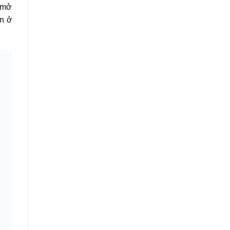
g mở
ện ở