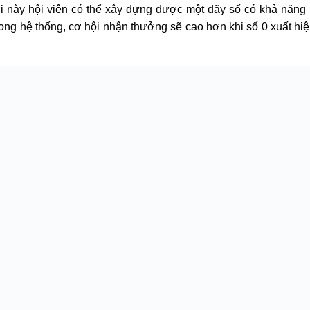
ơi này hội viên có thể xây dựng được một dãy số có khả năn
rong hệ thống, cơ hội nhận thưởng sẽ cao hơn khi số 0 xuất hi