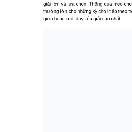
giải lớn và lựa chọn. Thông qua mẹo ch
thưởng lớn cho những kỳ chơi tiếp theo t
giữa hoặc cuối dãy của giải cao nhất.