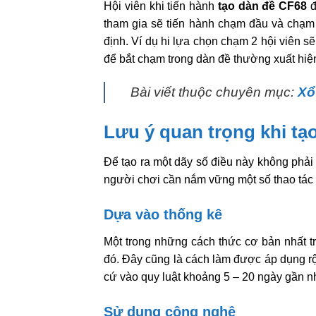
Hội viên khi tiến hành
tạo dàn đề CF68
đ
tham gia sẽ tiến hành chạm đầu và chạm
định. Ví dụ hi lựa chọn chạm 2 hội viên 
để bắt chạm trong dàn đề thường xuất hiện
Bài viết thuộc chuyên mục:
Xổ
Lưu ý quan trọng khi tạo
Để tạo ra một dãy số điều này không phả
người chơi cần nắm vững một số thao tác g
Dựa vào thống kê
Một trong những cách thức cơ bản nhất tr
đó. Đây cũng là cách làm được áp dụng rộ
cứ vào quy luật khoảng 5 – 20 ngày gần nh
Sử dụng công nghệ