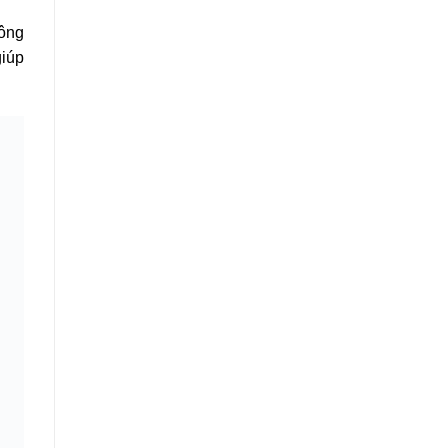
ông
giúp