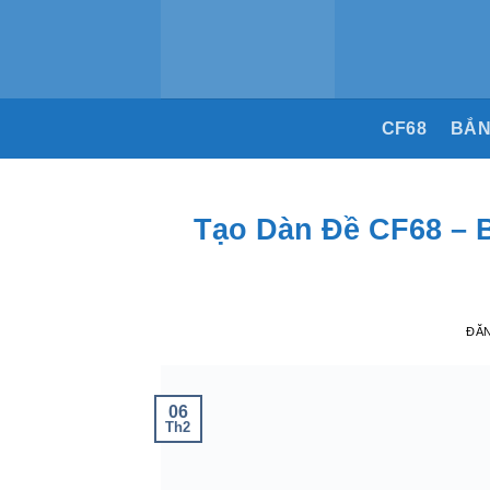
Bỏ
qua
nội
dung
CF68
BẮN
Tạo Dàn Đề CF68 – 
ĐĂ
06
Th2