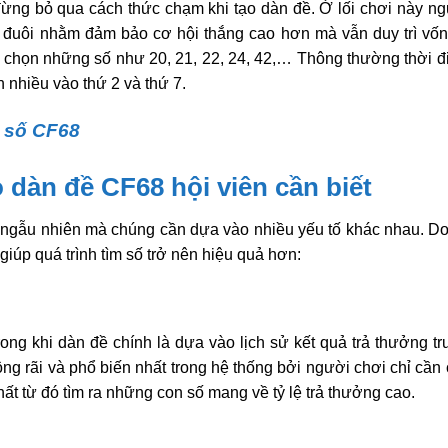
ừng bỏ qua cách thức chạm khi tạo dàn đề. Ở lối chơi này n
 đuôi nhằm đảm bảo cơ hội thắng cao hơn mà vẫn duy trì vố
sẽ chọn những số như 20, 21, 22, 24, 42,… Thông thường thời 
 nhiều vào thứ 2 và thứ 7.
 số CF68
 dàn đề CF68 hội viên cần biết
i ngẫu nhiên mà chúng cần dựa vào nhiều yếu tố khác nhau. D
iúp quá trình tìm số trở nên hiệu quả hơn:
ong khi dàn đề chính là dựa vào lịch sử kết quả trả thưởng t
ng rãi và phổ biến nhất trong hệ thống bởi người chơi chỉ cần
ất từ đó tìm ra những con số mang về tỷ lệ trả thưởng cao.