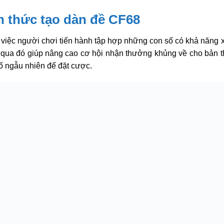
h thức tạo dàn đề CF68
 việc người chơi tiến hành tập hợp những con số có khả năng 
g qua đó giúp nâng cao cơ hội nhận thưởng khủng về cho bản 
số ngẫu nhiên để đặt cược.