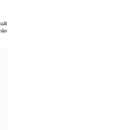
Số
Nhận
Quà
Khủng
xuất
thân