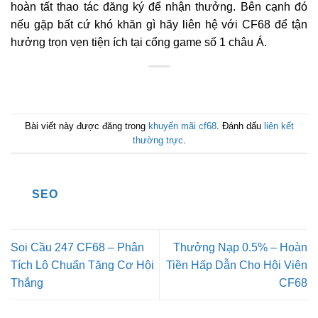
hoàn tất thao tác đăng ký để nhận thưởng. Bên cạnh đó
nếu gặp bất cứ khó khăn gì hãy liên hệ với CF68 để tận
hưởng trọn vẹn tiện ích tại cổng game số 1 châu Á.
Bài viết này được đăng trong
khuyến mãi cf68
. Đánh dấu
liên kết
thường trực
.
SEO
Soi Cầu 247 CF68 – Phân
Thưởng Nạp 0.5% – Hoàn
Tích Lô Chuẩn Tăng Cơ Hội
Tiền Hấp Dẫn Cho Hội Viên
Thắng
CF68