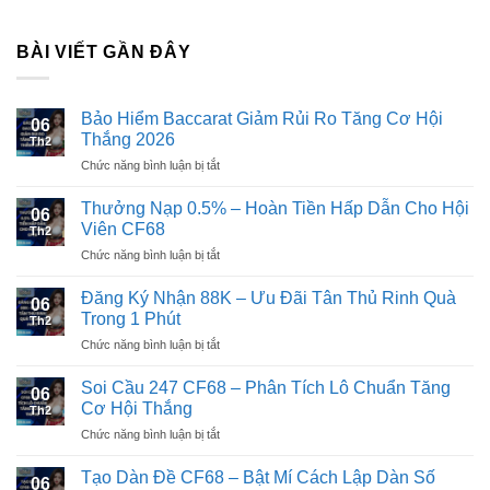
BÀI VIẾT GẦN ĐÂY
Bảo Hiểm Baccarat Giảm Rủi Ro Tăng Cơ Hội
06
Thắng 2026
Th2
Chức năng bình luận bị tắt
ở
Bảo
Hiểm
Thưởng Nạp 0.5% – Hoàn Tiền Hấp Dẫn Cho Hội
06
Baccarat
Viên CF68
Th2
Giảm
Chức năng bình luận bị tắt
ở
Rủi
Thưởng
Ro
Nạp
Đăng Ký Nhận 88K – Ưu Đãi Tân Thủ Rinh Quà
Tăng
06
0.5%
Cơ
Trong 1 Phút
Th2
–
Hội
Chức năng bình luận bị tắt
ở
Hoàn
Thắng
Đăng
Tiền
2026
Ký
Soi Cầu 247 CF68 – Phân Tích Lô Chuẩn Tăng
Hấp
06
Nhận
Dẫn
Cơ Hội Thắng
Th2
88K
Cho
Chức năng bình luận bị tắt
ở
–
Hội
Soi
Ưu
Viên
Cầu
Tạo Dàn Đề CF68 – Bật Mí Cách Lập Dàn Số
Đãi
CF68
06