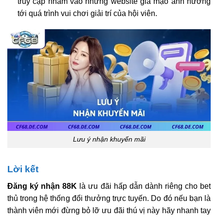
truy cập nhầm vào những website giả mạo ảnh hưởng
tới quá trình vui chơi giải trí của hội viên.
Lưu ý nhận khuyến mãi
Lời kết
Đăng ký nhận 88K
là ưu đãi hấp dẫn dành riêng cho bet
thủ trong hệ thống đổi thưởng trực tuyến. Do đó nếu bạn là
thành viên mới đừng bỏ lỡ ưu đãi thú vị này hãy nhanh tay