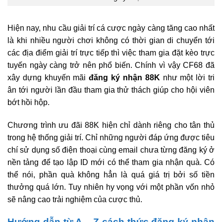
Hiện nay, nhu cầu giải trí cá cược ngày càng tăng cao nhất
là khi nhiều người chơi không có thời gian di chuyển tới
các địa điểm giải trí trực tiếp thì việc tham gia đặt kèo trực
tuyến ngày càng trở nên phổ biến. Chính vì vậy CF68 đã
xây dựng khuyến mãi
đăng ký nhận 88K
như một lời tri
ân tới người lần đầu tham gia thử thách giúp cho hội viên
bớt hồi hộp.
Chương trình ưu đãi 88K hiện chỉ dành riêng cho tân thủ
trong hệ thống giải trí. Chỉ những người đáp ứng được tiêu
chí sử dụng số điện thoại cùng email chưa từng đăng ký ở
nền tảng để tạo lập ID mới có thể tham gia nhận quà. Có
thể nói, phần quà không hẳn là quá giá trị bởi số tiền
thưởng quá lớn. Tuy nhiên hy vọng với một phần vốn nhỏ
sẽ nâng cao trải nghiệm của cược thủ.
Hướng dẫn từ A – Z cách thức đăng ký nhận