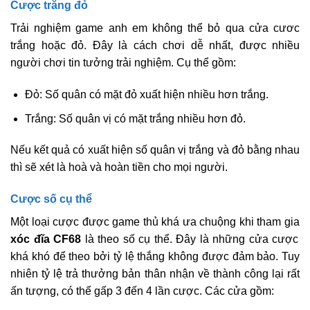
Cược trắng đỏ
Trải nghiệm game anh em không thể bỏ qua cửa cươc
trắng hoặc đỏ. Đây là cách chơi dễ nhất, được nhiều
người chơi tin tưởng trải nghiệm. Cụ thể gồm:
Đỏ: Số quân có mặt đỏ xuất hiện nhiều hơn trắng.
Trắng: Số quân vị có mặt trắng nhiều hơn đỏ.
Nếu kết quả có xuất hiện số quân vị trắng và đỏ bằng nhau
thì sẽ xét là hoà và hoàn tiền cho mọi người.
Cược số cụ thể
Một loại cược được game thủ khá ưa chuộng khi tham gia
xóc đĩa CF68
là theo số cụ thể. Đây là những cửa cược
khá khó để theo bởi tỷ lệ thắng không được đảm bảo. Tuy
nhiên tỷ lệ trả thưởng bản thân nhận về thành công lại rất
ấn tượng, có thể gấp 3 đến 4 lần cược. Các cửa gồm: