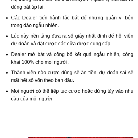
dùng bát úp lại.
Các Dealer tiến hành lắc bát để những quân vị bên
trong đảo ngẫu nhiên.
Lúc này nền tảng đưa ra số giây nhất định để hội viên
dự đoán và đặt cược các cửa được cung cấp.
Dealer mở bát và công bố kết quả ngẫu nhiên, công
khai 100% cho mọi người.
Thành viên nào cược đúng sẽ ăn tiền, dự đoán sai sẽ
mất hết số vốn theo ban đầu.
Mọi người có thể tiếp tục cược hoặc dừng tùy vào nhu
cầu của mỗi người.