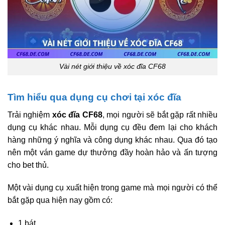
Vài nét giới thiệu về xóc đĩa CF68
Tìm hiểu qua dụng cụ chơi tại xóc đĩa
Trải nghiệm
xóc đĩa CF68
, mọi người sẽ bắt gặp rất nhiều
dụng cụ khác nhau. Mỗi dụng cụ đều đem lại cho khách
hàng những ý nghĩa và công dụng khác nhau. Qua đó tạo
nên một ván game dự thưởng đầy hoàn hảo và ấn tượng
cho bet thủ.
Một vài dụng cụ xuất hiện trong game mà mọi người có thể
bắt gặp qua hiện nay gồm có:
1 bát