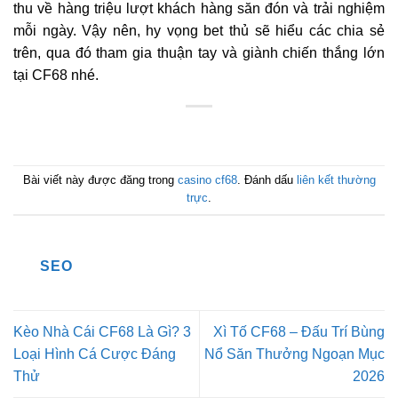
thu về hàng triệu lượt khách hàng săn đón và trải nghiệm
mỗi ngày. Vậy nên, hy vọng bet thủ sẽ hiểu các chia sẻ
trên, qua đó tham gia thuận tay và giành chiến thắng lớn
tại CF68 nhé.
Bài viết này được đăng trong
casino cf68
. Đánh dấu
liên kết thường
trực
.
SEO
Kèo Nhà Cái CF68 Là Gì? 3
Xì Tố CF68 – Đấu Trí Bùng
Loại Hình Cá Cược Đáng
Nổ Săn Thưởng Ngoạn Mục
Thử
2026